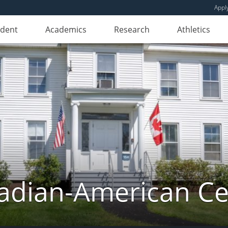
Appl
udent
Academics
Research
Athletics
adian-American Ce