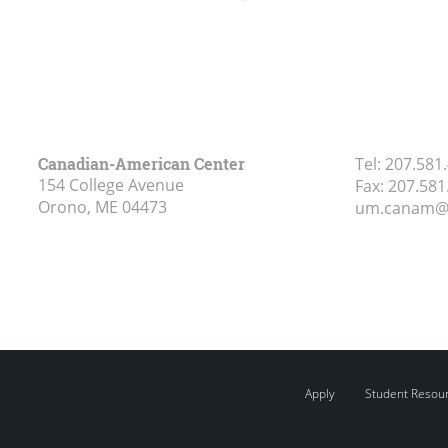
Canadian-American Center
Tel:
207.581
154 College Avenue
Fax:
207.581
Orono, ME
04473
um.canam@
Apply
Student Resou