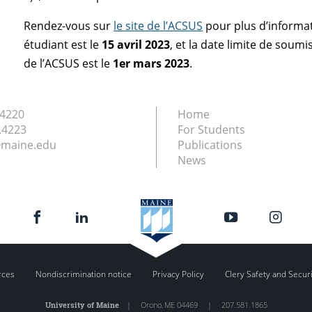
Rendez-vous sur
le site de l’ACSUS
pour plus d’informat
étudiant est le
15 avril 2023
, et la date limite de sou
de l’ACSUS est le
1er mars 2023
.
.4220
Home
.4223
For Students
maine.edu
Publications
News
rces
Nondiscrimination notice
Privacy Policy
Clery Safety and Secur
University of Maine
|
Orono
,
ME
04469
|
207.581.1865