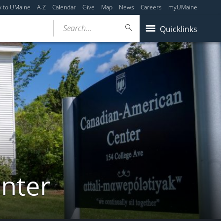
y to UMaine
A-Z
Calendar
Give
Map
News
Careers
myUMaine
Search...
Quicklinks
nter