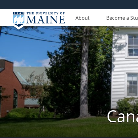
About
Become a St
Can